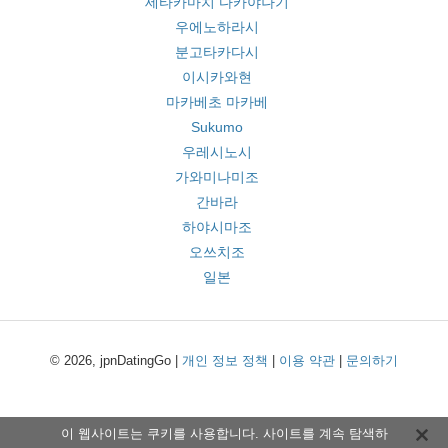
세타카마치 다카야나기
우에노하라시
분고타카다시
이시카와현
마카베초 마카베
Sukumo
우레시노시
가와미나미조
간바라
하야시마조
오쓰치조
일본
© 2026, jpnDatingGo |
개인 정보 정책
|
이용 약관
|
문의하기
이 웹사이트는 쿠키를 사용합니다. 사이트를 계속 탐색하