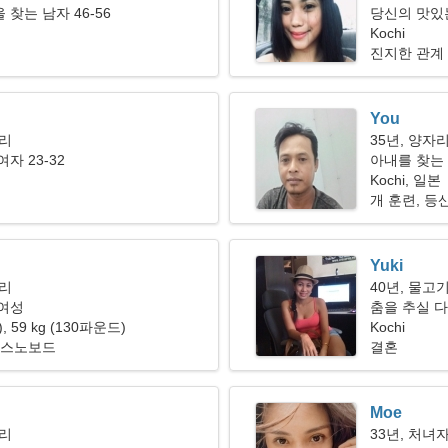
찾는 남자 46-56
당신의 맛있
Kochi
진지한 관계
You
자리
35년, 양자
자 23-32
아내를 찾는
Kochi, 일본
개 훈련, 등
Yuki
자리
40년, 물고
 여성
춤을 추실 
"), 59 kg (130파운드)
Kochi
 스노보드
결혼
Moe
자리
33년, 처녀