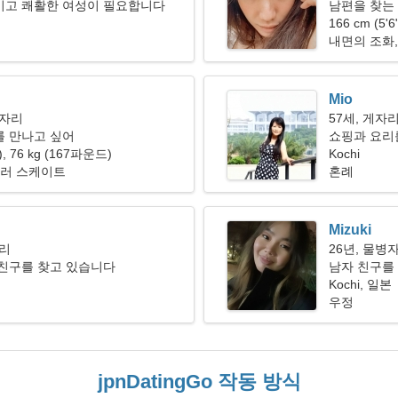
이고 쾌활한 여성이 필요합니다
남편을 찾는 
166 cm (5'
내면의 조화,
Mio
이자리
57세, 게자
를 만나고 싶어
쇼핑과 요리
"), 76 kg (167파운드)
Kochi
롤러 스케이트
혼례
Mizuki
자리
26년, 물병
 친구를 찾고 있습니다
남자 친구를 
Kochi, 일본
우정
jpnDatingGo 작동 방식