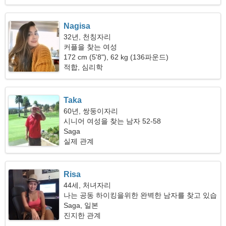
Nagisa
32년, 천칭자리
커플을 찾는 여성
172 cm (5'8"), 62 kg (136파운드)
적합, 심리학
Taka
60년, 쌍둥이자리
시니어 여성을 찾는 남자 52-58
Saga
실제 관계
Risa
44세, 처녀자리
나는 공동 하이킹을위한 완벽한 남자를 찾고 있습
니다
Saga, 일본
진지한 관계