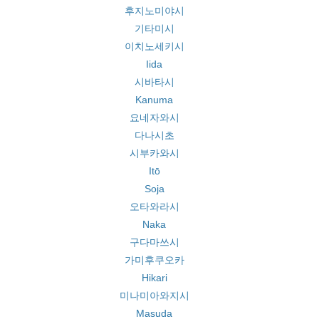
후지노미야시
기타미시
이치노세키시
Iida
시바타시
Kanuma
요네자와시
다나시초
시부카와시
Itō
Soja
오타와라시
Naka
구다마쓰시
가미후쿠오카
Hikari
미나미아와지시
Masuda