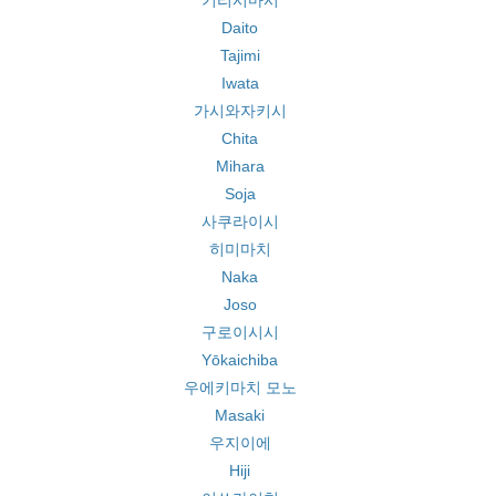
기리시마시
Daito
Tajimi
Iwata
가시와자키시
Chita
Mihara
Soja
사쿠라이시
히미마치
Naka
Joso
구로이시시
Yōkaichiba
우에키마치 모노
Masaki
우지이에
Hiji