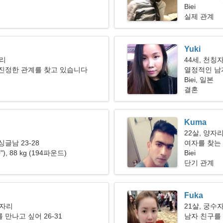
Biei
실제 관계
Yuki
자리
44세, 천칭
 진정한 관계를 찾고 있습니다
열정적인 남
Biei, 일본
결혼
Kuma
22살, 양자
글남 23-28
여자를 찾는 
0"), 88 kg (194파운드)
Biei
단기 관계
Fuka
이자리
21살, 궁수
 만나고 싶어 26-31
남자 친구를 