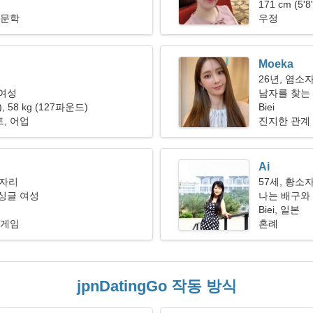
171 cm (5'
 문학
우정
Moeka
26년, 염소
 여성
남자를 찾는 
"), 58 kg (127파운드)
Biei
, 어업
진지한 관계
Ai
이자리
57세, 황소
싱글 여성
나는 배구와
Biei, 일본
 게임
혼례
jpnDatingGo 작동 방식